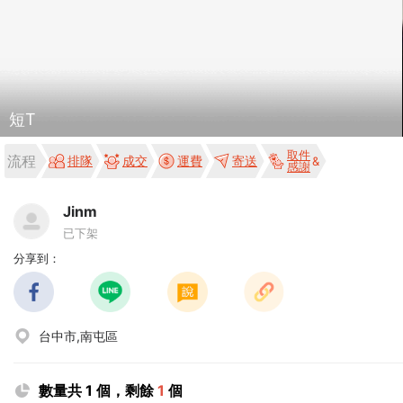
短T
取件
流程
排隊
成交
運費
寄送
感謝
Jinm
已下架
分享到：
台中市,南屯區
數量共 1 個，剩餘
1
個