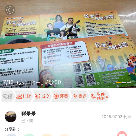
7/12（六）台中_民歌50
取件
流程
排隊
成交
運費
寄送
感謝
槑呆呆
2025.07.03 刊登
已下架
分享到：