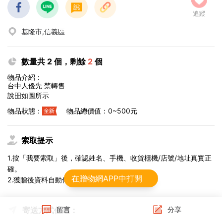
追蹤
基隆市,信義區
數量共 2 個，剩餘
2
個
物品介紹：
台中人優先 禁轉售
說昍如圖所示
物品狀態：
物品總價值：0~500元
索取提示
1.按「我要索取」後，確認姓名、手機、收貨櫃機/店號/地址真實正
確。
在贈物網APP中打開
2.獲贈後資料自動傳給物流，不可修改。
寄送方式任選：
留言
分享