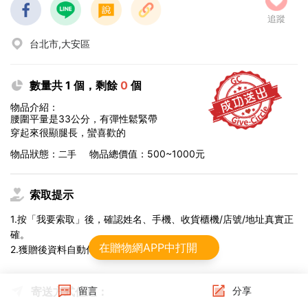
追蹤
台北市,大安區
數量共 1 個，剩餘
0
個
物品介紹：
腰圍平量是33公分，有彈性鬆緊帶
穿起來很顯腿長，蠻喜歡的
物品狀態：
物品總價值：500~1000元
二手
索取提示
1.按「我要索取」後，確認姓名、手機、收貨櫃機/店號/地址真實正
確。
在贈物網APP中打開
2.獲贈後資料自動傳給物流，不可修改。
寄送方式任選：
留言
分享