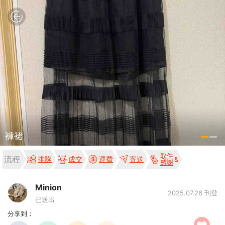
褲裙
取件
流程
排隊
成交
運費
寄送
感謝
Minion
2025.07.26 刊登
已送出
分享到：