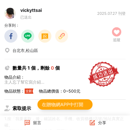
vickyttsai
2025.07.27 刊登
已送出
分享到：
追蹤
台北市,松山區
數量共 1 個，剩餘
0
個
物品介紹：
主人忘了幫它寫介紹...
物品狀態：
物品總價值：0~500元
在贈物網APP中打開
索取提示
1.按「我要索取」後，確認姓名、手機、收貨櫃機/店號/地址真實正
留言
分享
確。