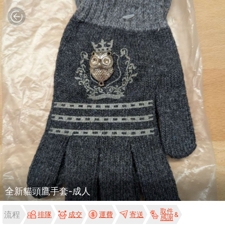
全新貓頭鷹手套-成人
取件
流程
排隊
成交
運費
寄送
感謝