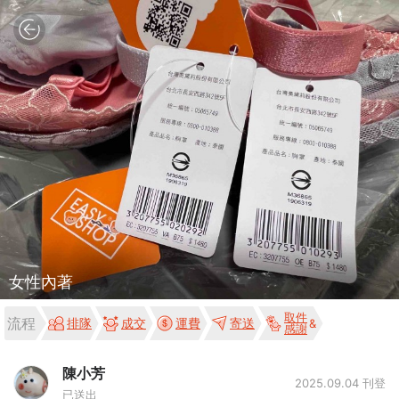
女性內著
取件
流程
排隊
成交
運費
寄送
感謝
陳小芳
2025.09.04 刊登
已送出