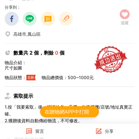
分享到：
追蹤
高雄市,鳳山區
數量共 2 個，剩餘
0
個
物品介紹：
尺寸如圖
物品狀態：
物品總價值：500~1000元
索取提示
1.按「我要索取」後，確認姓名、手機、收貨櫃機/店號/地址真實正
在贈物網APP中打開
確。
2.獲贈後資料自動傳給物流，不可修改。
留言
分享