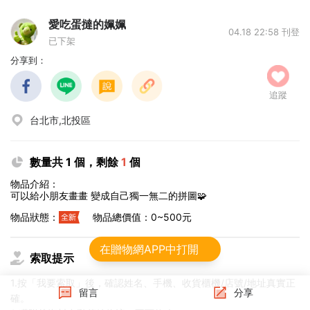
愛吃蛋撻的姵姵
04.18 22:58 刊登
已下架
分享到：
追蹤
台北市,北投區
數量共 1 個，剩餘
1
個
物品介紹：
可以給小朋友畫畫 變成自己獨一無二的拼圖🧩
物品狀態：
物品總價值：0~500元
在贈物網APP中打開
索取提示
1.按「我要索取」後，確認姓名、手機、收貨櫃機/店號/地址真實正
留言
分享
確。