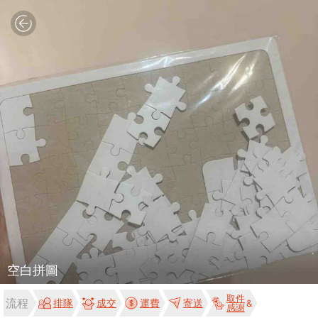
空白拼圖
取件
流程
排隊
成交
運費
寄送
感謝