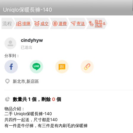
Uniqlo保暖長褲-140
取件
流程
排隊
成交
運費
寄送
感謝
cindyhyw
已送出
分享到：
新北市,新店區
數量共 1 個，剩餘
0
個
物品介紹：
二手 Uniqlo保暖長褲-140
共四件一起送，尺寸都是140
有一件是牛仔褲，有三件是有內刷毛的保暖褲