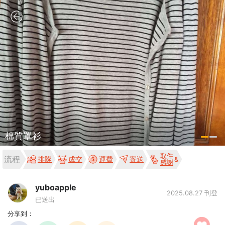
棉質罩衫
取件
流程
排隊
成交
運費
寄送
感謝
yuboapple
2025.08.27 刊登
已送出
分享到：