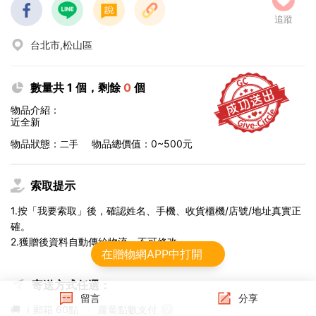
追蹤
台北市,松山區
數量共 1 個，剩餘
0
個
物品介紹：
近全新
物品狀態：
物品總價值：0~500元
二手
索取提示
1.按「我要索取」後，確認姓名、手機、收貨櫃機/店號/地址真實正
確。
2.獲贈後資料自動傳給物流，不可修改。
在贈物網APP中打開
寄送方式任選：
留言
分享
🚚 ｉ郵箱
60點
·
蘿蔔點數支付