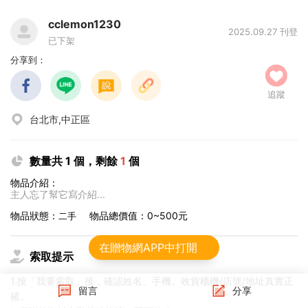
cclemon1230
2025.09.27 刊登
已下架
分享到：
追蹤
台北市,中正區
數量共 1 個，剩餘
1
個
物品介紹：
主人忘了幫它寫介紹...
物品狀態：
物品總價值：0~500元
二手
在贈物網APP中打開
索取提示
1.按「我要索取」後，確認姓名、手機、收貨櫃機/店號/地址真實正
留言
分享
確。