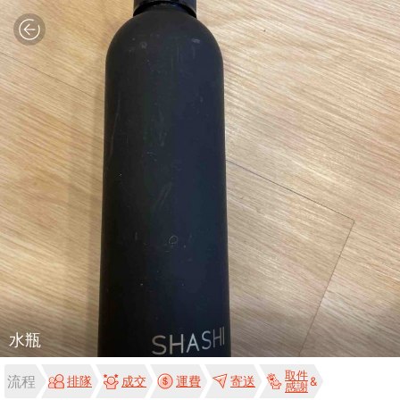
水瓶
取件
流程
排隊
成交
運費
寄送
感謝