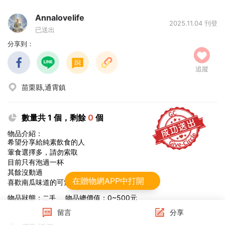
Annalovelife
2025.11.04 刊登
已送出
分享到：
追蹤
苗栗縣,通霄鎮
數量共 1 個，剩餘
0
個
物品介紹：
希望分享給純素飲食的人
葷食選擇多，請勿索取
目前只有泡過一杯
其餘沒動過
在贈物網APP中打開
喜歡南瓜味道的可索取
物品狀態：
物品總價值：0~500元
二手
留言
分享