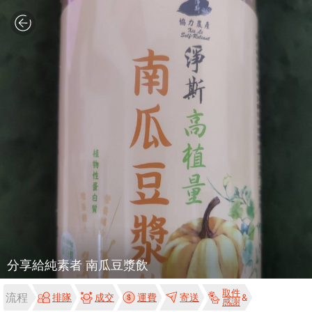
分享給純素者 南瓜豆漿飲
取件
流程
排隊
成交
運費
寄送
感謝