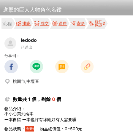
進擊的巨人人物角色名鑑
取件
流程
排隊
成交
運費
寄送
感謝
ledodo
已送出
分享到：
桃園市,中壢區
數量共 1 個，剩餘
0
個
物品介紹：
不小心買到兩本
一本自留 一本也許有緣剛好有人需要囉
物品狀態：
物品總價值：0~500元