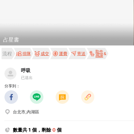
占星書
取件
流程
排隊
成交
運費
寄送
感謝
呼吸
已送出
分享到：
台北市,內湖區
數量共 1 個，剩餘
0
個