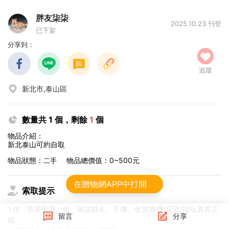
胖友柒柒
2025.10.23 刊登
已下架
分享到：
追蹤
新北市,泰山區
數量共 1 個，剩餘
1
個
物品介紹：
新北泰山可約自取
物品狀態：
物品總價值：0~500元
二手
在贈物網APP中打開
索取提示
1.按「我要索取」後，確認姓名、手機、收貨櫃機/店號/地址真實正
留言
分享
確。