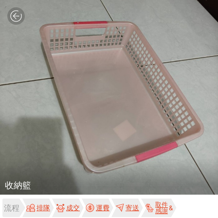
收納籃
取件
流程
排隊
成交
運費
寄送
感謝