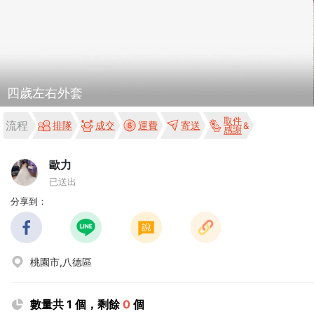
四歲左右外套
取件
流程
排隊
成交
運費
寄送
感謝
歐力
已送出
分享到：
桃園市,八德區
數量共 1 個，剩餘
0
個