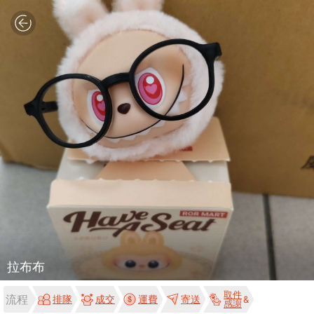
拉布布
取件
流程
排隊
成交
運費
寄送
感謝