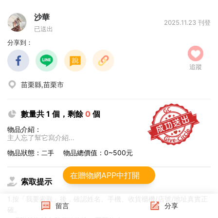
沙華
2025.11.23 刊登
已送出
分享到：
追蹤
苗栗縣,苗栗市
數量共 1 個，剩餘
0
個
物品介紹：
主人忘了幫它寫介紹...
物品狀態：
物品總價值：0~500元
二手
在贈物網APP中打開
索取提示
1.按「我要索取」後，確認姓名、手機、收貨櫃機/店號/地址真實正
留言
分享
確。