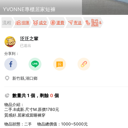
YVONNE專櫃居家短褲
取件
流程
排隊
成交
運費
寄送
感謝
泛泛之輩
已送出
分享到：
新竹縣,湖口鄉
數量共 1 個，剩餘
0
個
物品介紹：
二手.8成新.尺寸M.原價1780元
質感好.居家或當睡褲穿
物品狀態：
物品總價值：1000~5000元
二手