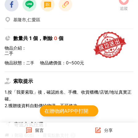
追蹤
基隆市,仁愛區
數量共 1 個，剩餘
0
個
物品介紹：
二手
物品狀態：
物品總價值：0~500元
二手
索取提示
1.按「我要索取」後，確認姓名、手機、收貨櫃機/店號/地址真實正
確。
2.獲贈後資料自動傳給物流，不可修改。
在贈物網APP中打開
寄送方式任選：
留言
分享
🚚 ｉ郵箱
60點
·
蘿蔔點數支付