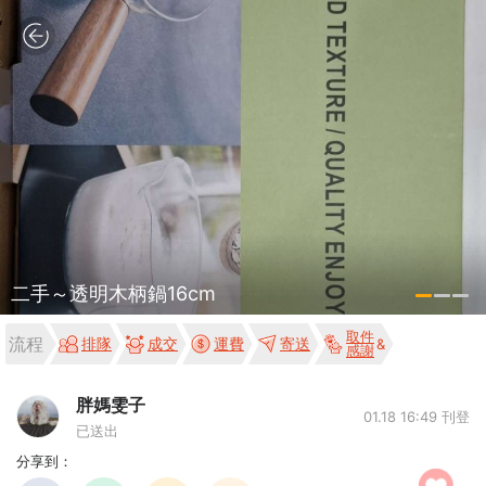
二手～透明木柄鍋16cm
取件
流程
排隊
成交
運費
寄送
感謝
胖媽雯子
01.18 16:49 刊登
已送出
分享到：