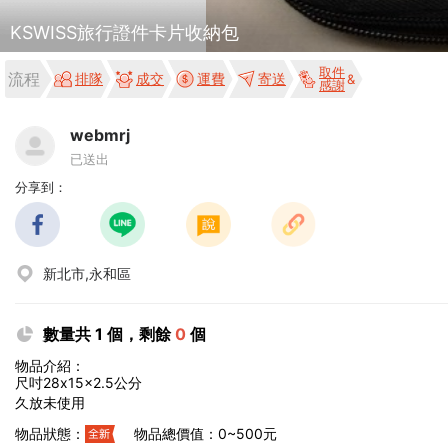
KSWISS旅行證件卡片收納包
取件
流程
排隊
成交
運費
寄送
感謝
webmrj
已送出
分享到：
新北市,永和區
數量共 1 個，剩餘
0
個
物品介紹：
尺吋28x15x2.5公分
久放未使用
物品狀態：
物品總價值：0~500元