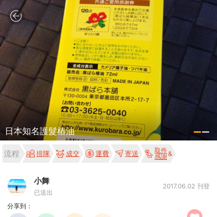
日本知名護髮樁油
取件
流程
排隊
成交
運費
寄送
感謝
小舞
2017.06.02 刊登
已送出
分享到：