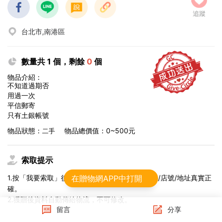
追蹤
台北市,南港區
數量共 1 個，剩餘
0
個
物品介紹：
不知道過期否
用過一次
平信郵寄
只有土銀帳號
物品狀態：
物品總價值：0~500元
二手
索取提示
1.按「我要索取」後，確認姓名、手機、收貨櫃機/店號/地址真實正
在贈物網APP中打開
確。
2.獲贈後資料自動傳給物流，不可修改。
留言
分享