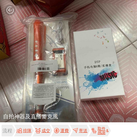
自拍神器及直播麥克風
取件
流程
排隊
成交
運費
寄送
感謝