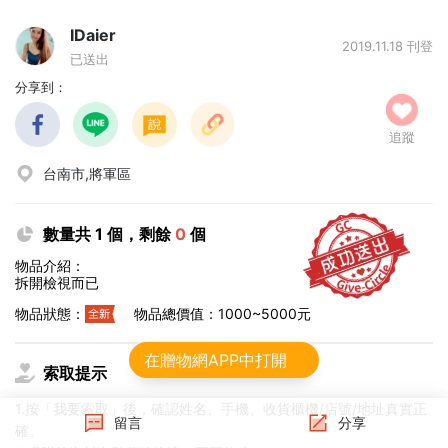
IDaier
2019.11.18 刊登
已送出
分享到：
追蹤
台南市,將軍區
數量共 1 個，剩餘
0
個
物品介紹：
拆開檢視而已
物品狀態：
物品總價值：1000~5000元
在贈物網APP中打開
索取提示
1.按「我要索取」後，確認姓名、手機、收貨櫃機/店號/地址真實正
留言
分享
確。