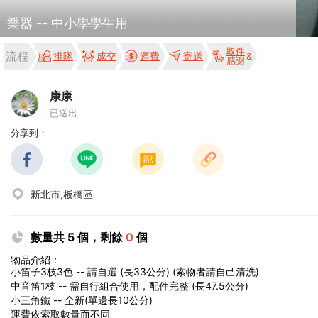
樂器 -- 中小學學生用
取件
流程
排隊
成交
運費
寄送
感謝
康康
已送出
分享到：
新北市,板橋區
數量共 5 個，剩餘
0
個
物品介紹：
小笛子3枝3色 -- 請自選 (長33公分) (索物者請自己清洗)
中音笛1枝 -- 需自行組合使用，配件完整 (長47.5公分)
小三角鐵 -- 全新(單邊長10公分)
運費依索取數量而不同