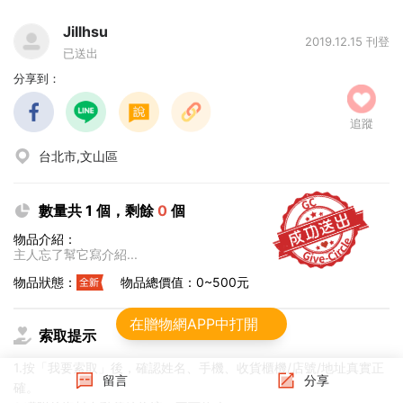
Jillhsu
2019.12.15 刊登
已送出
分享到：
追蹤
台北市,文山區
數量共 1 個，剩餘
0
個
物品介紹：
主人忘了幫它寫介紹...
物品狀態：
物品總價值：0~500元
在贈物網APP中打開
索取提示
1.按「我要索取」後，確認姓名、手機、收貨櫃機/店號/地址真實正
留言
分享
確。