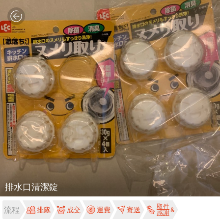
排水口清潔錠
取件
流程
排隊
成交
運費
寄送
感謝