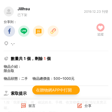
Jillhsu
2019.12.23 刊登
已下架
分享到：
追蹤
-,-
數量共 1 個，剩餘
1
個
物品介紹：
限自取
物品狀態：
物品總價值：500~1000元
二手
在贈物網APP中打開
索取提示
1.按「我要索取」後，確認姓名、手機、收貨櫃機/店號/地址真實正
留言
分享
確。