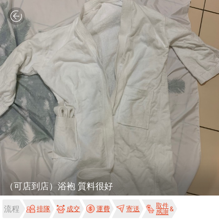
（可店到店）浴袍 質料很好
取件
流程
排隊
成交
運費
寄送
感謝