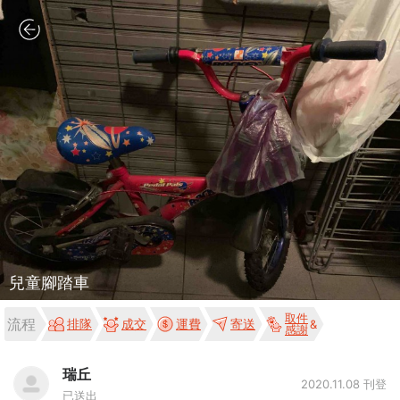
兒童腳踏車
取件
流程
排隊
成交
運費
寄送
感謝
瑞丘
2020.11.08 刊登
已送出