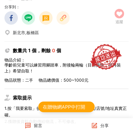
分享到：
追蹤
新北市,板橋區
數量共 1 個，剩餘
0
個
物品介紹：
學齡前兒童可以練習用腳踏車，附後輪兩輪（目前拆除，可再裝
上）希望自取！
物品狀態：
物品總價值：500~1000元
二手
索取提示
在贈物網APP中打開
1.按「我要索取」後，確認姓名、手機、收貨櫃機/店號/地址真實正
確。
2.獲贈後資料自動傳給物流，不可修改。
留言
分享