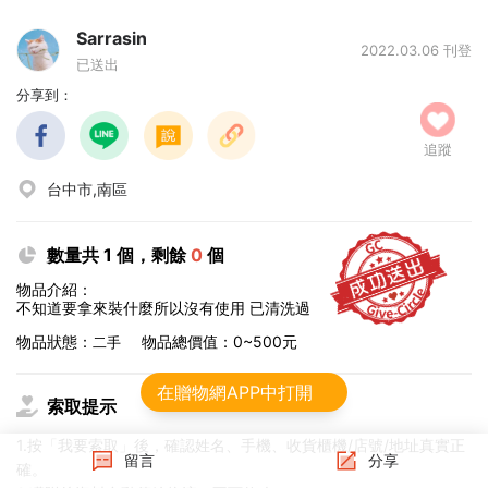
Sarrasin
2022.03.06 刊登
已送出
分享到：
追蹤
台中市,南區
數量共 1 個，剩餘
0
個
物品介紹：
不知道要拿來裝什麼所以沒有使用 已清洗過
物品狀態：
物品總價值：0~500元
二手
在贈物網APP中打開
索取提示
1.按「我要索取」後，確認姓名、手機、收貨櫃機/店號/地址真實正
留言
分享
確。