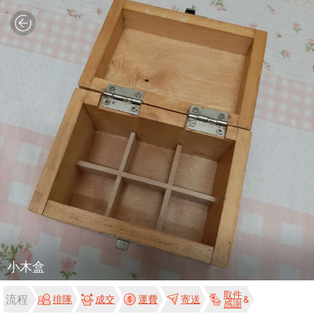
小木盒
取件
流程
排隊
成交
運費
寄送
感謝