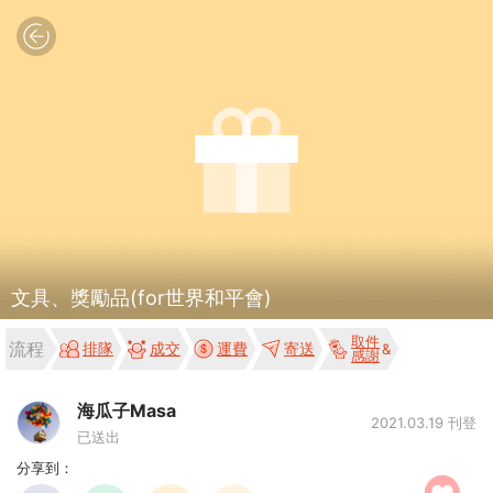
文具、獎勵品(for世界和平會)
取件
流程
排隊
成交
運費
寄送
感謝
海瓜子Masa
2021.03.19 刊登
已送出
分享到：