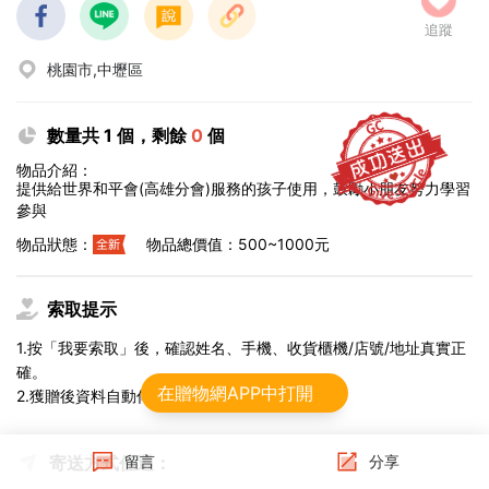
追蹤
桃園市,中壢區
數量共 1 個，剩餘
0
個
物品介紹：
提供給世界和平會(高雄分會)服務的孩子使用，鼓勵小朋友努力學習
參與
物品狀態：
物品總價值：500~1000元
索取提示
1.按「我要索取」後，確認姓名、手機、收貨櫃機/店號/地址真實正
確。
在贈物網APP中打開
2.獲贈後資料自動傳給物流，不可修改。
寄送方式任選：
留言
分享