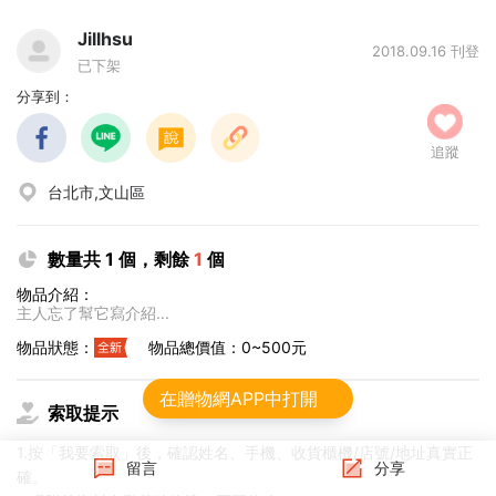
Jillhsu
2018.09.16 刊登
已下架
分享到：
追蹤
台北市,文山區
數量共 1 個，剩餘
1
個
物品介紹：
主人忘了幫它寫介紹...
物品狀態：
物品總價值：0~500元
在贈物網APP中打開
索取提示
1.按「我要索取」後，確認姓名、手機、收貨櫃機/店號/地址真實正
留言
分享
確。