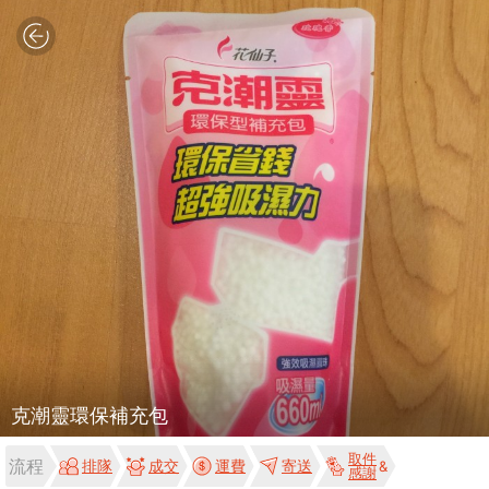
克潮靈環保補充包
取件
流程
排隊
成交
運費
寄送
感謝