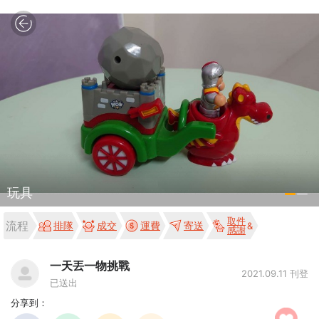
玩具
取件
流程
排隊
成交
運費
寄送
感謝
一天丟一物挑戰
2021.09.11 刊登
已送出
分享到：