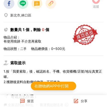
追蹤
新北市,林口區
數量共 1 個，剩餘
0
個
物品介紹：
有使用痕跡 不介意再索取
物品狀態：
物品總價值：0~500元
二手
索取提示
1.按「我要索取」後，確認姓名、手機、收貨櫃機/店號/地址真實正
確。
2.獲贈後資料自動傳給物流，不可修改。
在贈物網APP中打開
寄送方式任選：
留言
分享
🚚 全家店到店
60元
·
匯運費給贈送者