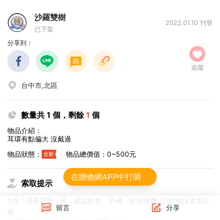
沙羅雙樹
2022.01.10 刊登
已下架
分享到：
追蹤
台中市,北區
數量共 1 個，剩餘
1
個
物品介紹：
耳環有點偏大 沒戴過
物品狀態：
物品總價值：0~500元
在贈物網APP中打開
索取提示
1.按「我要索取」後，確認姓名、手機、收貨櫃機/店號/地址真實正
留言
分享
確。