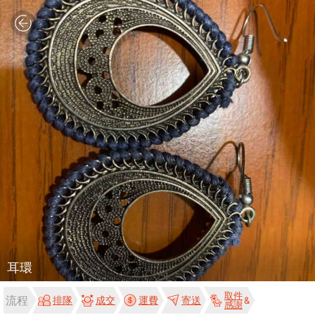
耳環
取件
流程
排隊
成交
運費
寄送
感謝