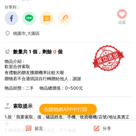
分享到：
追蹤
桃園市,大園區
數量共 1 個，剩餘
0
個
物品介紹：
歡迎合併索取
有禮貌的贈友獲贈機率比較大喔
贈物若不合適煩請自行轉贈給他人，謝謝
物品狀態：
物品總價值：0~500元
二手
索取提示
在贈物網APP中打開
1.按「我要索取」後，確認姓名、手機、收貨櫃機/店號/地址真實正
確。
留言
分享
2.獲贈後資料自動傳給物流，不可修改。