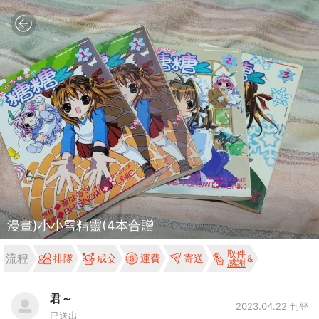
漫畫)小小雪精靈(4本合贈
取件
流程
排隊
成交
運費
寄送
感謝
君～
2023.04.22 刊登
已送出