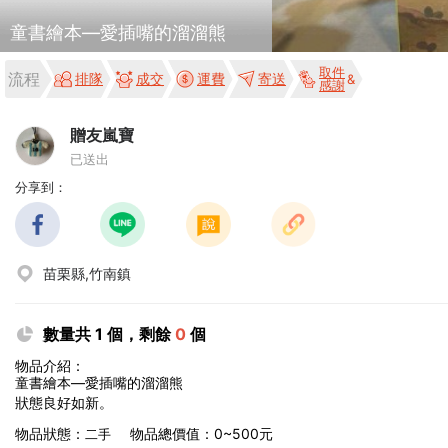
童書繪本—愛插嘴的溜溜熊
取件
流程
排隊
成交
運費
寄送
感謝
贈友嵐寶
已送出
分享到：
苗栗縣,竹南鎮
數量共 1 個，剩餘
0
個
物品介紹：
童書繪本—愛插嘴的溜溜熊
狀態良好如新。
物品狀態：
物品總價值：0~500元
二手