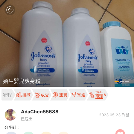
嬌生嬰兒爽身粉
取件
流程
排隊
成交
運費
寄送
感謝
AdaChen55688
2023.05.23 刊登
已送出
分享到：