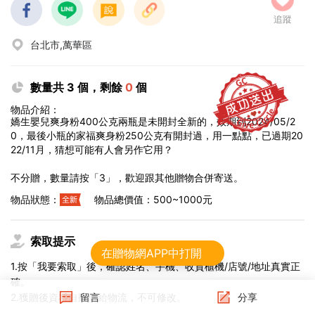
追蹤
台北市,萬華區
數量共 3 個，剩餘
0
個
物品介紹：
嬌生嬰兒爽身粉400公克兩瓶是未開封全新的，效期到2024/05/2
0，最後小瓶的家福爽身粉250公克有開封過，用一點點，已過期20
22/11月，猜想可能有人會另作它用？
不分贈，數量請按「3」，歡迎跟其他贈物合併寄送。
物品狀態：
物品總價值：500~1000元
索取提示
在贈物網APP中打開
1.按「我要索取」後，確認姓名、手機、收貨櫃機/店號/地址真實正
確。
2.獲贈後資料自動傳給物流，不可修改。
留言
分享