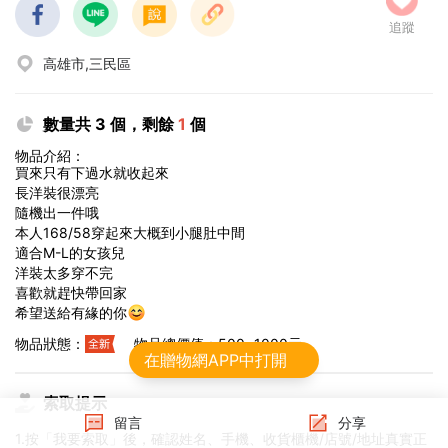
追蹤
高雄市,三民區
數量共 3 個，剩餘
1
個
物品介紹：
買來只有下過水就收起來
長洋裝很漂亮
隨機出一件哦
本人168/58穿起來大概到小腿肚中間
適合M-L的女孩兒
洋裝太多穿不完
喜歡就趕快帶回家
😊
希望送給有緣的你
物品狀態：
物品總價值：500~1000元
在贈物網APP中打開
索取提示
留言
分享
1.按「我要索取」後，確認姓名、手機、收貨櫃機/店號/地址真實正