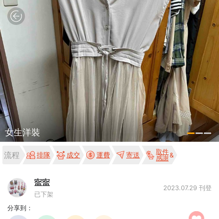
女生洋裝
取件
流程
排隊
成交
運費
寄送
感謝
寍寍
2023.07.29 刊登
已下架
分享到：