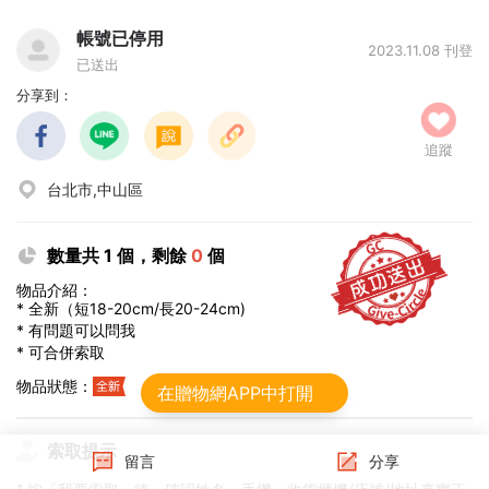
帳號已停用
2023.11.08 刊登
已送出
分享到：
追蹤
台北市,中山區
數量共 1 個，剩餘
0
個
物品介紹：
* 全新（短18-20cm/長20-24cm)
* 有問題可以問我
* 可合併索取
物品狀態：
物品總價值：0~500元
在贈物網APP中打開
索取提示
留言
分享