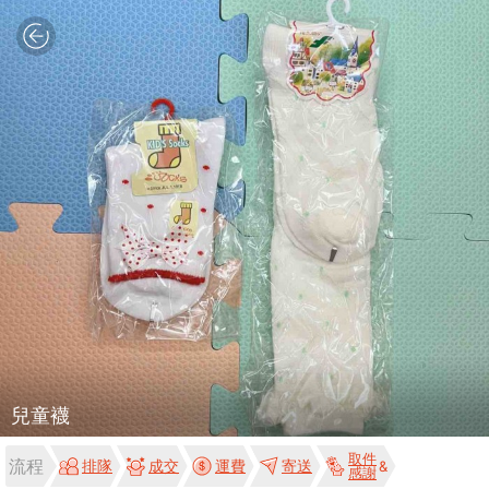
兒童襪
取件
流程
排隊
成交
運費
寄送
感謝