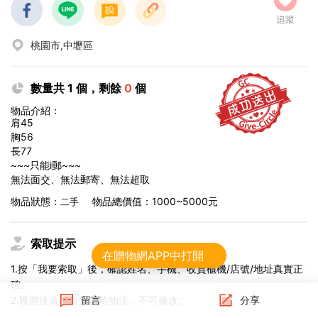
追蹤
桃園市,中壢區
數量共 1 個，剩餘
0
個
物品介紹：
肩45
胸56
長77
~~~只能i郵~~~
無法面交、無法郵寄、無法超取
物品狀態：
物品總價值：1000~5000元
二手
索取提示
在贈物網APP中打開
1.按「我要索取」後，確認姓名、手機、收貨櫃機/店號/地址真實正
確。
2.獲贈後資料自動傳給物流，不可修改。
留言
分享