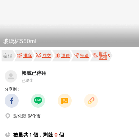
玻璃杯550ml
取件
流程
排隊
成交
運費
寄送
感謝
帳號已停用
已送出
分享到：
彰化縣,彰化市
數量共 1 個，剩餘
0
個