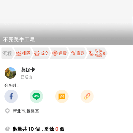
不完美手工皂
取件
流程
排隊
成交
運費
寄送
感謝
莫妮卡
已送出
分享到：
新北市,板橋區
數量共 10 個，剩餘
0
個