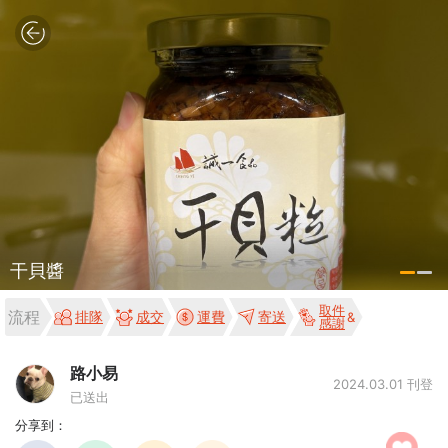
干貝醬
取件
流程
排隊
成交
運費
寄送
感謝
路小易
2024.03.01 刊登
已送出
分享到：