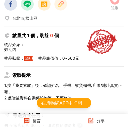
追蹤
台北市,松山區
數量共 1 個，剩餘
0
個
物品介紹：
效期內
物品狀態：
物品總價值：0~500元
索取提示
1.按「我要索取」後，確認姓名、手機、收貨櫃機/店號/地址真實正
確。
2.獲贈後資料自動傳給物流，不可修改。
在贈物網APP中打開
寄送方式任選：
留言
分享
🚚 全家店到店
60元
·
匯運費給贈送者