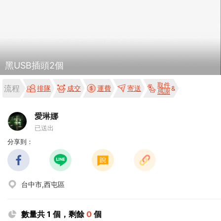
黑USB插頭2個
取件
流程
排隊
成交
運費
寄送
感謝
愛琳娜
已送出
分享到：
台中市,西屯區
數量共 1 個，剩餘
0
個