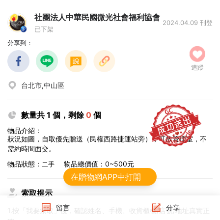
社團法人中華民國微光社會福利協會
2024.04.09 刊登
已下架
分享到：
追蹤
台北市,中山區
數量共 1 個，剩餘
0
個
物品介紹：
狀況如圖，自取優先贈送（民權西路捷運站旁），可放管理室，不
需約時間面交。
物品狀態：
物品總價值：0~500元
二手
在贈物網APP中打開
索取提示
留言
分享
1.按「我要索取」後，確認姓名、手機、收貨櫃機/店號/地址真實正