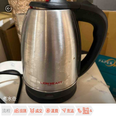
煮水壺
取件
流程
排隊
成交
運費
寄送
感謝