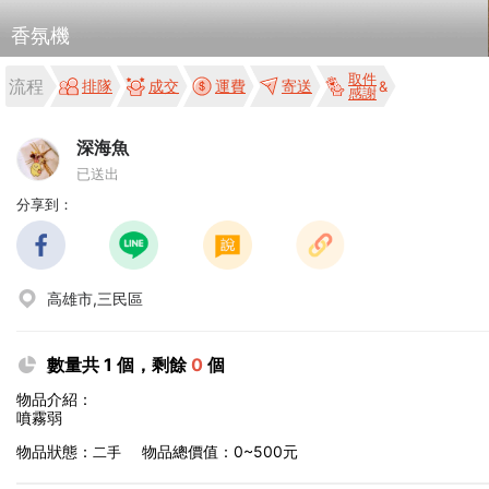
香氛機
取件
流程
排隊
成交
運費
寄送
感謝
深海魚
已送出
分享到：
高雄市,三民區
數量共 1 個，剩餘
0
個
物品介紹：
噴霧弱
物品狀態：
物品總價值：0~500元
二手