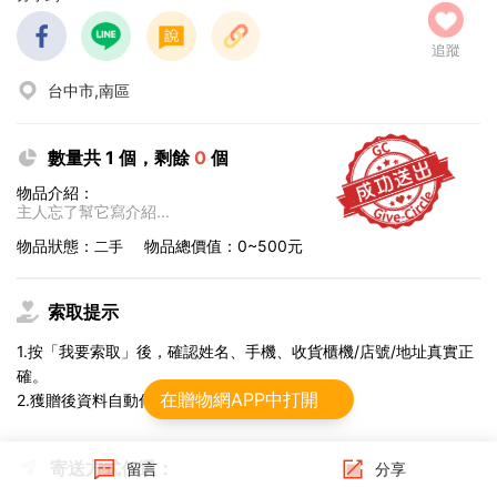
追蹤
台中市,南區
數量共 1 個，剩餘
0
個
物品介紹：
主人忘了幫它寫介紹...
物品狀態：
物品總價值：0~500元
二手
索取提示
1.按「我要索取」後，確認姓名、手機、收貨櫃機/店號/地址真實正
確。
在贈物網APP中打開
2.獲贈後資料自動傳給物流，不可修改。
寄送方式任選：
留言
分享