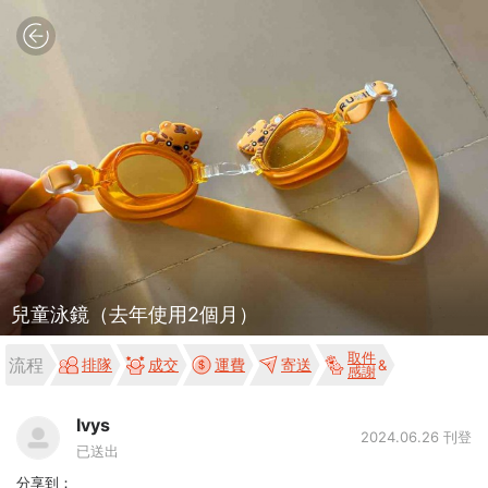
兒童泳鏡（去年使用2個月）
取件
流程
排隊
成交
運費
寄送
感謝
Ivys
2024.06.26 刊登
已送出
分享到：