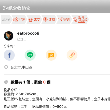
BV紙盒收納盒
取件
流程
排隊
成交
運費
寄送
感謝
eatbroccoli
已送出
分享到：
台北市,中山區
數量共 1 個，剩餘
0
個
物品介紹：
容量約12.5×17×5cm，
是正版BV包裝盒，盒面有一小處貼到痕跡，但不影響使用，盒子本身
物品狀態：
物品總價值：0~500元
二手