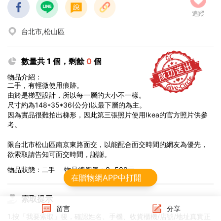
追蹤
台北市,松山區
數量共 1 個，剩餘
0
個
物品介紹：
二手，有輕微使用痕跡。
由於是梯型設計，所以每一層的大小不一樣。
尺寸約為148*35*36(公分)以最下層的為主。
因為實品很難拍出梯形，因此第三張照片使用Ikea的官方照片供參
考。
限台北市松山區南京東路面交，以能配合面交時間的網友為優先，
欲索取請告知可面交時間，謝謝。
物品狀態：
物品總價值：0~500元
二手
在贈物網APP中打開
索取提示
留言
分享
1.按「我要索取」後，確認姓名、手機、收貨櫃機/店號/地址真實正