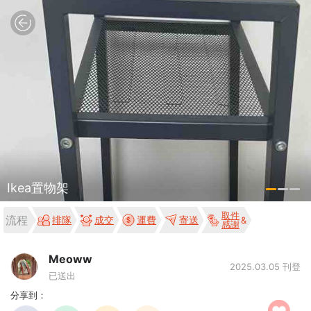
Ikea置物架
取件
流程
排隊
成交
運費
寄送
感謝
Meoww
2025.03.05 刊登
已送出
分享到：