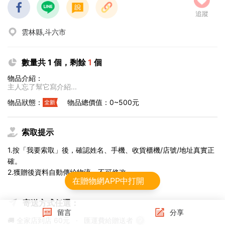
追蹤
雲林縣,斗六市
數量共 1 個，剩餘
1
個
物品介紹：
主人忘了幫它寫介紹...
物品狀態：
物品總價值：0~500元
索取提示
1.按「我要索取」後，確認姓名、手機、收貨櫃機/店號/地址真實正
確。
2.獲贈後資料自動傳給物流，不可修改。
在贈物網APP中打開
寄送方式任選：
留言
分享
🚚 全家店到店
60元
·
匯運費給贈送者