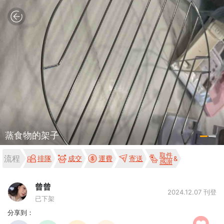
蒸食物的架子
取件
流程
排隊
成交
運費
寄送
感謝
曾曾
2024.12.07 刊登
已下架
分享到：