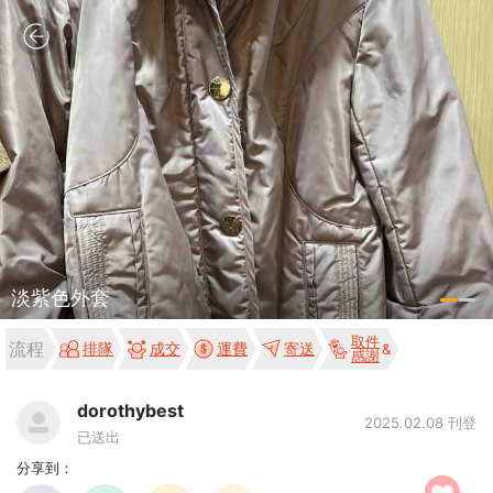
淡紫色外套
取件
流程
排隊
成交
運費
寄送
感謝
dorothybest
2025.02.08 刊登
已送出
分享到：