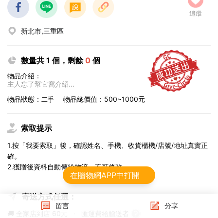
追蹤
新北市,三重區
數量共 1 個，剩餘
0
個
物品介紹：
主人忘了幫它寫介紹...
物品狀態：
物品總價值：500~1000元
二手
索取提示
1.按「我要索取」後，確認姓名、手機、收貨櫃機/店號/地址真實正
確。
2.獲贈後資料自動傳給物流，不可修改。
在贈物網APP中打開
寄送方式任選：
留言
分享
🚚 全家店到店
60元
·
匯運費給贈送者