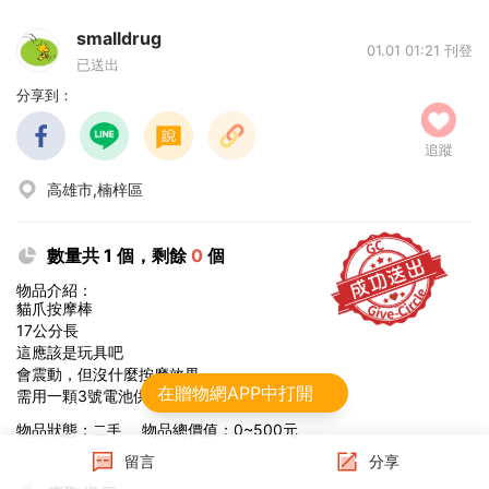
smalldrug
01.01 01:21 刊登
已送出
分享到：
追蹤
高雄市,楠梓區
數量共 1 個，剩餘
0
個
物品介紹：
貓爪按摩棒
17公分長
這應該是玩具吧
會震動，但沒什麼按摩效果
在贈物網APP中打開
需用一顆3號電池供電
物品狀態：
物品總價值：0~500元
二手
留言
分享