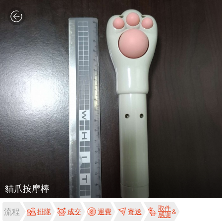
貓爪按摩棒
取件
流程
排隊
成交
運費
寄送
感謝