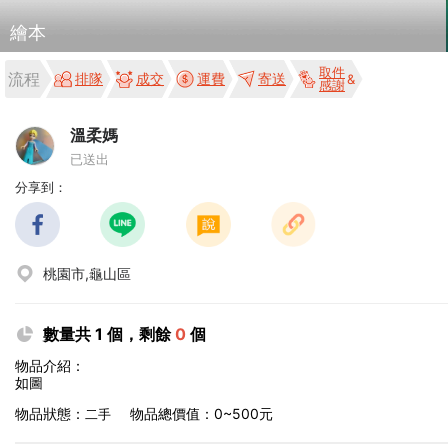
繪本
取件
流程
排隊
成交
運費
寄送
感謝
溫柔媽
已送出
分享到：
桃園市,龜山區
數量共 1 個，剩餘
0
個
物品介紹：
如圖
物品狀態：
物品總價值：0~500元
二手