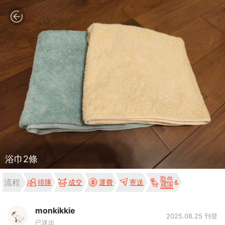
浴巾2條
取件
流程
排隊
成交
運費
寄送
感謝
monkikkie
2025.08.25 刊登
已送出