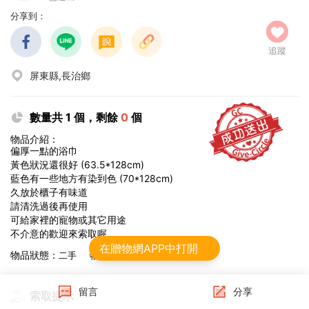
分享到：
追蹤
屏東縣,長治鄉
數量共 1 個，剩餘
0
個
物品介紹：
偏厚一點的浴巾
黃色狀況還很好 (63.5*128cm)
藍色有一些地方有染到色 (70*128cm)
久放於櫃子有味道
請清洗過後再使用
可給家裡的寵物或其它用途
不介意的歡迎來索取喔
在贈物網APP中打開
物品狀態：
物品總價值：0~500元
二手
留言
分享
索取提示