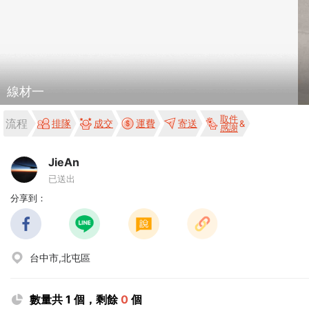
線材一
取件
流程
排隊
成交
運費
寄送
感謝
JieAn
已送出
分享到：
台中市,北屯區
數量共 1 個，剩餘
0
個